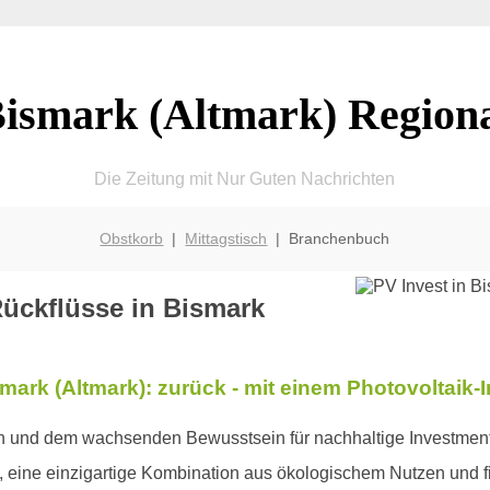
ismark (Altmark) Region
Die Zeitung mit Nur Guten Nachrichten
Obstkorb
|
Mittagstisch
| Branchenbuch
ückflüsse in Bismark
smark (Altmark): zurück - mit einem Photovoltaik
en und dem wachsenden Bewusstsein für nachhaltige Investments
), eine einzigartige Kombination aus ökologischem Nutzen und f