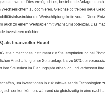
ungskosten weiter. Dies ermöglicht es, bestehende Anlagen dur
n Wechselrichtern zu optimieren. Gleichzeitig treiben neue Ges
ilitätsinfrastruktur die Wertschöpfungskette voran. Diese Ent
rn auch zu einem Wertpapier mit Wachstumspotenzial. Das macht
ende investieren möchten.
) als finanzieller Hebel
G ist ein mächtiges Instrument zur Steueroptimierung bei Photo
ntlichen Anschaffung einer Solaranlage bis zu 50% der voraussi
 Ihre Steuerlast im Planungsjahr erheblich und verbessert Ihre L
chaffen, um Investitionen in zukunftsweisende Technologien z
ategisch senken können, während sie gleichzeitig in eine nachha